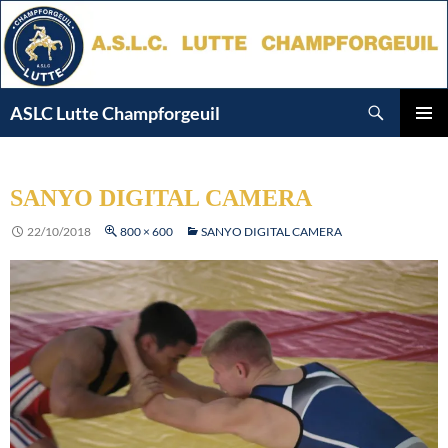
Aller
au
contenu
Recherche
ASLC Lutte Champforgeuil
MENU
PRINCI
SANYO DIGITAL CAMERA
22/10/2018
800 × 600
SANYO DIGITAL CAMERA